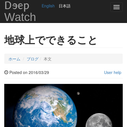
DEep
English
日本語
Toggl
navig
Watch
地球上でできること
ホーム
ブログ
本文
Posted on 2016/03/29
User help